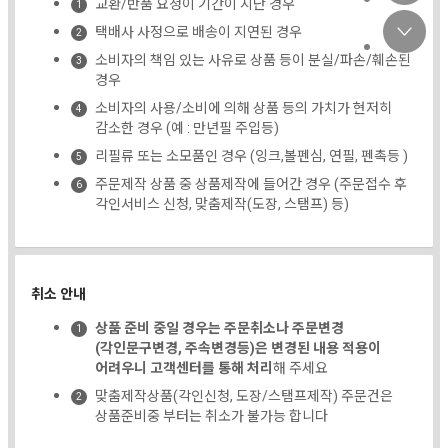
교환/반품 요청이 기간이 지난 경우
택배사 사정으로 배송이 지연된 경우
소비자의 책임 있는 사유로 상품 등이 분실/파손/훼손된
경우
소비자의 사용/소비에 의해 상품 등의 가치가 현저히
감소한 경우 (예 : 만년필 주입등)
리필류 또는 소모품인 경우 (잉크,볼펜심, 연필, 펜촉등 )
주문제작 상품 중 상품제작에 들어간 경우 (주문접수 후
각인서비스 신청, 맞춤제작(도장, 스탬프) 등)
취소 안내
상품 준비 중일 경우는 주문취소나 주문변경
(각인문구변경, 주속변경등)은 변경된 내용 적용이
어려우니 고객센터를 통해 처리
해 주세요
맞춤제작상품(각인신청, 도장/스탬프제작) 주문건은
상품준비중 부터는 취소가 불가능 합니다