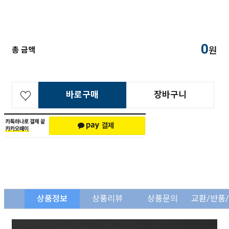
0
원
총 금액
바로구매
장바구니
상품정보
상품리뷰
상품문의
교환/반품