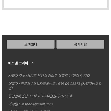
고객센터
공지사항
예스펜 코리아
사업자 주소 :
경기도 부천시 원미구 역곡로 26번길 5, 지층
대표자 : 권문자 / 사업자등록번호 : 635-09-03373
[사업자번호확
인]
통신판매업신고 : 제 2026-부천원미-0756 호
이메일 : yespen@gmail.com