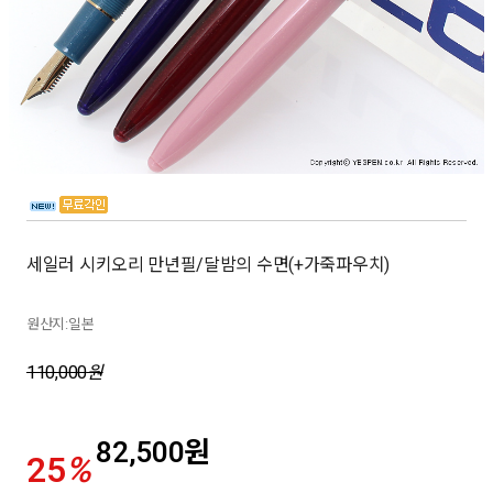
세일러 시키오리 만년필/달밤의 수면(+가죽파우치)
원산지:일본
110,000
원
82,500
원
25
%