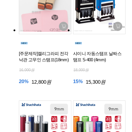
[주문제작]캘리그라피 전각
샤이니 자동스탬프 날짜스
낙관 고무인 스탬프(18mm)
탬프 S-400 (4mm)
16,000
원
18,000
원
20
%
15
%
12,800
원
15,300
원