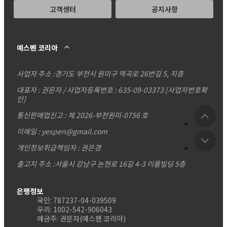
고객센터
공지사항
예스펜 코리아
사업자 주소 :
경기도 부천시 원미구 역곡로 26번길 5, 지층
대표자 : 권문자 / 사업자등록번호 : 635-09-03373
[사업자번호확
인]
통신판매업신고 : 제 2026-부천원미-0756 호
이메일 : yespen@gmail.com
개인정보취급책임자 : 권은경
출고지 주소 :서울시 강남구 논현로 16길 4-3 이룸빌딩 5층
은행정보
국민: 787237-04-039509
우리: 1002-542-906043
예금주: 권문자(예스펜 코리아)