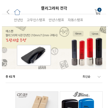
캘리그라피 전각
0
만년인
고무인스탬프
만년스탬프
자동스탬프
총
개
41