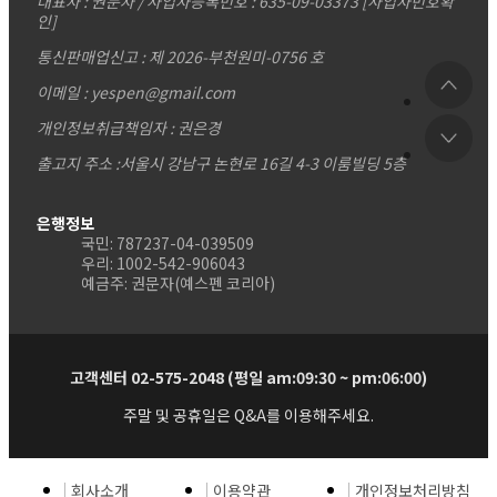
대표자 : 권문자 / 사업자등록번호 : 635-09-03373
[사업자번호확
인]
통신판매업신고 : 제 2026-부천원미-0756 호
이메일 : yespen@gmail.com
개인정보취급책임자 : 권은경
출고지 주소 :서울시 강남구 논현로 16길 4-3 이룸빌딩 5층
은행정보
국민: 787237-04-039509
우리: 1002-542-906043
예금주: 권문자(예스펜 코리아)
고객센터 02-575-2048 (평일 am:09:30 ~ pm:06:00)
주말 및 공휴일은 Q&A를 이용해주세요.
회사소개
이용약관
개인정보처리방침