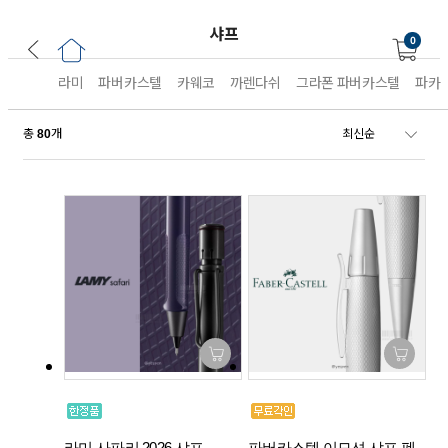
샤프
0
라미
파버카스텔
카웨코
까렌다쉬
그라폰 파버카스텔
파카
총
개
80
라미 사파리 2026 샤프
파버카스텔 이모션 샤프 펜