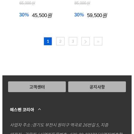
65,000
원
85,000
원
30
%
30
%
45,500
원
59,500
원
1
2
3
고객센터
공지사항
예스펜 코리아
사업자 주소 :
경기도 부천시 원미구 역곡로 26번길 5, 지층