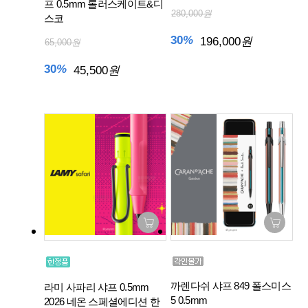
프 0.5mm 롤러스케이트&디
280,000
원
스코
30
%
196,000
원
65,000
원
30
%
45,500
원
까렌다쉬 샤프 849 폴스미스
라미 사파리 샤프 0.5mm
5 0.5mm
2026 네온 스페셜에디션 한