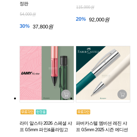
정판
115,000
원
54,000
원
20
%
92,000
원
30
%
37,800
원
라미 알스타 2026 스페셜 샤
파버카스텔 엠비션 레진 샤
프 0.5mm 파인&플라밍고
프 0.5mm 2025 시즌 에디션