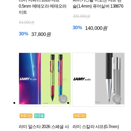
0.5mm 메테오라 메테오라
슬(1.4mm) 퓨어실버 138676
이트
200,000
원
54,000
원
30
%
140,000
원
30
%
37,800
원
라미 알스타 2026 스페셜 샤
라미 스칼라 샤프(0.7mm)