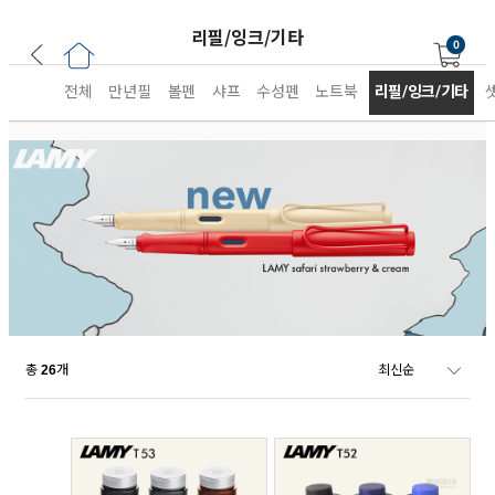
리필/잉크/기타
0
전체
만년필
볼펜
샤프
수성펜
노트북
리필/잉크/기타
총
개
26