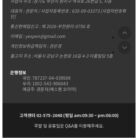
사업자 주소 :
경기도 부천시 원미구 역곡로 26번길 5, 지층
대표자 : 권문자 / 사업자등록번호 : 635-09-03373
[사업자번호확
인]
통신판매업신고 : 제 2026-부천원미-0756 호
이메일 : yespen@gmail.com
개인정보취급책임자 : 권은경
출고지 주소 :서울시 강남구 논현로 16길 4-3 이룸빌딩 5층
은행정보
국민: 787237-04-039509
우리: 1002-542-906043
예금주: 권문자(예스펜 코리아)
고객센터 02-575-2048 (평일 am:09:30 ~ pm:06:00)
주말 및 공휴일은 Q&A를 이용해주세요.