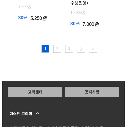
수성펜용)
7,500
원
10,000
원
30
%
5,250
원
30
%
7,000
원
1
2
3
고객센터
공지사항
예스펜 코리아