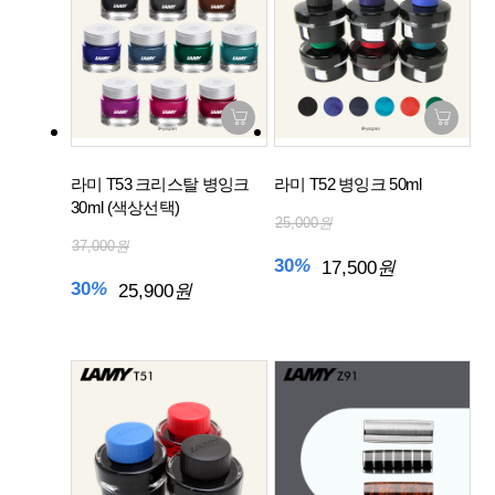
라미 T53 크리스탈 병잉크
라미 T52 병잉크 50ml
30ml (색상선택)
25,000
원
37,000
원
30
%
17,500
원
30
%
25,900
원