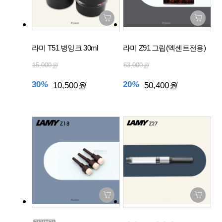
라미 T51 병잉크 30ml
라미 Z91 그립(엑센트전용)
15,000
원
63,000
원
30
%
20
%
10,500
원
50,400
원