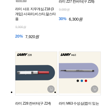
라미 Z27 컨버터(구 Z26)
라미 샤프 지우개심 Z18 (3
9,000
원
개입) 사파리,비스타,알스타
30
%
용
6,300
원
9,900
원
20
%
7,920
원
라미 Z28 컨버터(구 Z24)
라미 M63 수성심(캡이 있는