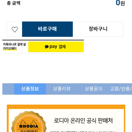
0
원
총 금액
바로구매
장바구니
상품정보
상품리뷰
상품문의
교환/반품