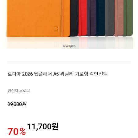
로디아 2026 웹플래너 A5 위클리 가로형 각인선택
원산지:모로코
39,000
원
11,700
원
70
%