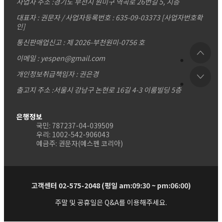
사업자 주소 :
경기도 부천시 원미구 역곡로 26번길 5, 지층
대표자 : 권문자 / 사업자등록번호 : 635-09-03373
[사업자번호확
인]
통신판매업신고 : 제 2026-부천원미-0756 호
이메일 : yespen@gmail.com
개인정보취급책임자 : 권은경
출고지 주소 :서울시 강남구 논현로 16길 4-3 이룸빌딩 5층
은행정보
국민: 787237-04-039509
우리: 1002-542-906043
예금주: 권문자(예스펜 코리아)
고객센터 02-575-2048 (평일 am:09:30 ~ pm:06:00)
주말 및 공휴일은 Q&A를 이용해주세요.