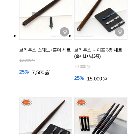
브라우스 스테노+홀더 세트
브라우스 나이프 3종 세트
(홀더1+닙3종)
10,000
원
20,000
원
25
%
7,500
원
25
%
15,000
원