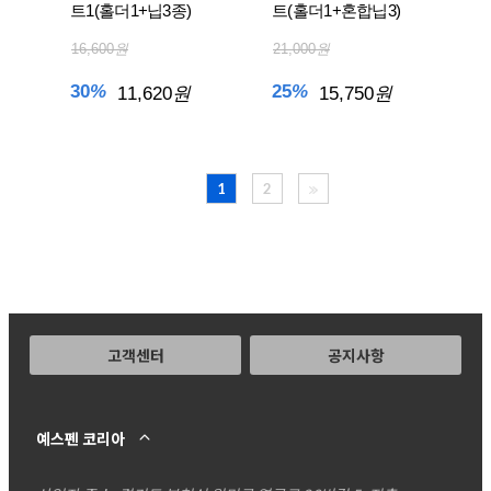
트1(홀더1+닙3종)
트(홀더1+혼합닙3)
16,600
원
21,000
원
30
%
25
%
11,620
원
15,750
원
1
2
고객센터
공지사항
예스펜 코리아