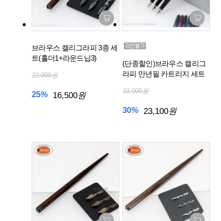
브라우스 캘리그라피 3종 세
트(홀더1+라운드닙3)
(단종할인)브라우스 캘리그
라피 만년필 카트리지 세트
22,000
원
33,000
원
25
%
16,500
원
30
%
23,100
원