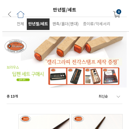
만년필/세트
0
전체
만년필/세트
펜촉/홀더(펜대)
종이류/악세서리
총
개
13