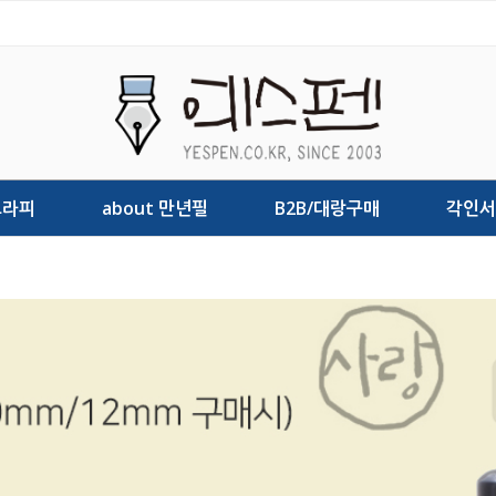
그라피
about 만년필
B2B/대랑구매
각인서