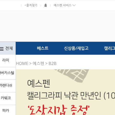
+즐겨찾기
홈
예스펜 서비스
전체
베스트
신상품/재입고
캘리
라미
HOME
>
예스펜
>
B2B
파버카스텔
까렌다쉬
카웨코
파카