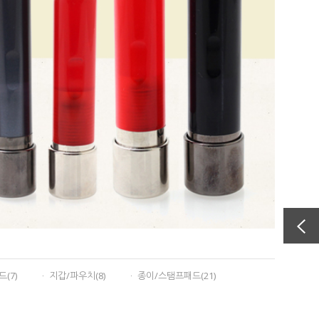
(7)
ㆍ 지갑/파우치(8)
ㆍ 종이/스탬프패드(21)