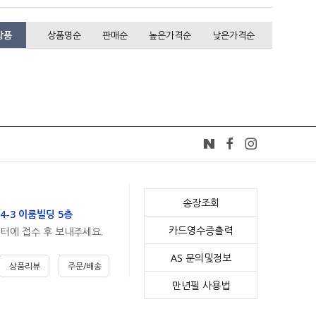
상품
상품명순
판매순
높은가격순
낮은가격순
송장조회
4-3 이룸빌딩 5층
카드영수증출력
센터에 접수 후 보내주세요.
AS 문의및정보
상품리뷰
주문/배송
만년필 사용법