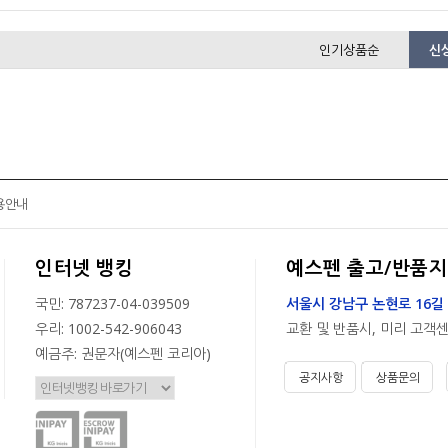
인기상품순
신
용안내
인터넷 뱅킹
예스펜 출고/반품지
국민: 787237-04-039509
서울시 강남구 논현로 16길 
우리: 1002-542-906043
교환 및 반품시, 미리 고객
예금주: 권문자(예스펜 코리아)
공지사항
상품문의