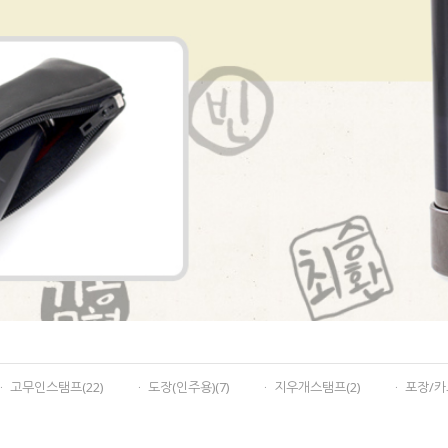
ㆍ 고무인스탬프(22)
ㆍ 도장(인주용)(7)
ㆍ 지우개스탬프(2)
ㆍ 포장/카드