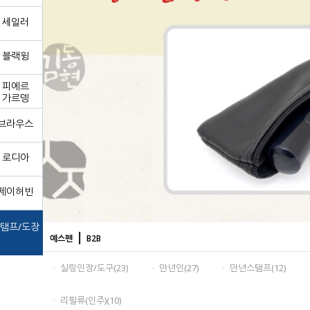
세일러
블랙윙
피에르
가르뎅
브라우스
로디아
제이허빈
탬프/도장
|
예스펜
B2B
ㆍ 실링인장/도구(23)
ㆍ 만년인(27)
ㆍ 만년스탬프(12)
ㆍ 리필류(인주)(10)