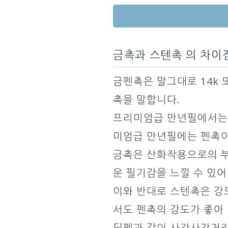
금촉과 스텐촉 의 차이
금펜촉은 말그대로 14k
촉을 말합니다.
프리미엄급 만년필에서는 
미엄급 만년필에는 펜촉이
금촉은 산화작용으로의 부
운 필기감을 느낄 수 있
이와 반대로 스텐촉은 강
서도 펜촉의 강도가 좋아
딥펜과 같이 사각사각거리