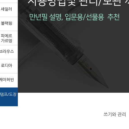
세일러
블랙윙
피에르
가르뎅
브라우스
로디아
제이허빈
탬프/도장
쓰기와 관리