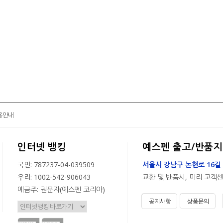
용안내
인터넷 뱅킹
예스펜 출고/반품지
국민: 787237-04-039509
서울시 강남구 논현로 16길 
우리: 1002-542-906043
교환 및 반품시, 미리 고객
예금주: 권문자(예스펜 코리아)
공지사항
상품문의