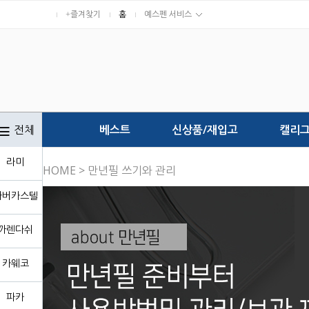
+즐겨찾기
홈
예스펜 서비스
전체
베스트
신상품/재입고
캘리
라미
HOME
> 만년필 쓰기와 관리
파버카스텔
까렌다쉬
카웨코
파카