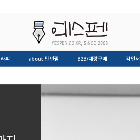
그라피
about 만년필
B2B/대랑구매
각인서