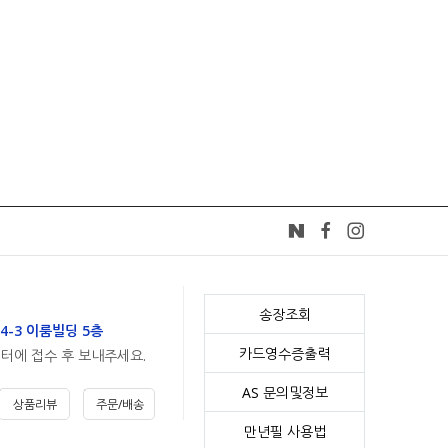
송장조회
4-3 이룸빌딩 5층
카드영수증출력
센터에 접수 후 보내주세요.
AS 문의및정보
상품리뷰
주문/배송
만년필 사용법