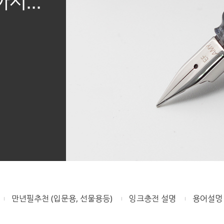
만년필추천 (입문용, 선물용등)
잉크충전 설명
용어설멍