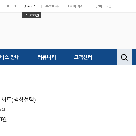
로그인
회원가입
주문배송
마이페이지
장바구니
0
쿠 3,000원
비스 안내
커뮤니티
고객센터
 세트(색상선택)
0원
00원