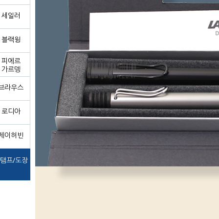
세일러
블랙윙
피에르
가르뎅
브라우스
로디아
제이허빈
탬프/도장