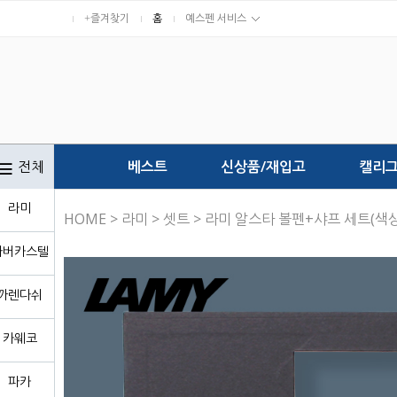
+즐겨찾기
홈
예스펜 서비스
전체
베스트
신상품/재입고
캘리
라미
HOME
>
라미
>
셋트
> 라미 알스타 볼펜+샤프 세트(색
파버카스텔
까렌다쉬
카웨코
파카