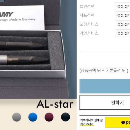
볼펜선택
샤프선택
포장서비스
각인서비스
(상품금액
원 + 기본옵션
원 )
찜하기