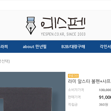
그라피
about 만년필
B2B/대랑구매
각인서
상선택)
라미 알스타 볼펜+샤프
소비자가격
130,00
91,0
판매가격
적립금
360원