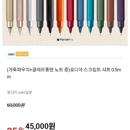
(가죽파우치+클레르퐁텐 노트 증)로디아 스크립트 샤프 0.5m
m
원산지:oem일본
60,000
원
45,000
원