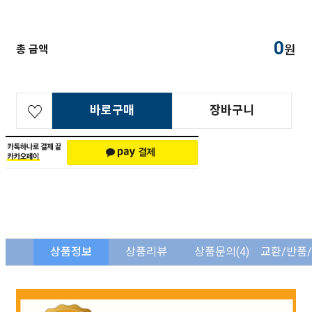
0
원
총 금액
바로구매
장바구니
상품정보
상품리뷰
상품문의
(4)
교환/반품