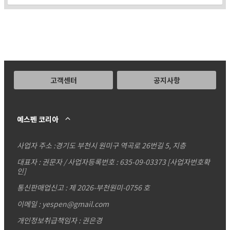
고객센터
공지사항
예스펜 코리아
사업자 주소 :
경기도 부천시 원미구 역곡로 26번길 5, 지층
대표자 : 권문자 / 사업자등록번호 : 635-09-03373
[사업자번호확
인]
통신판매업신고 : 제 2026-부천원미-0756 호
이메일 : yespen@gmail.com
개인정보취급책임자 : 권은경