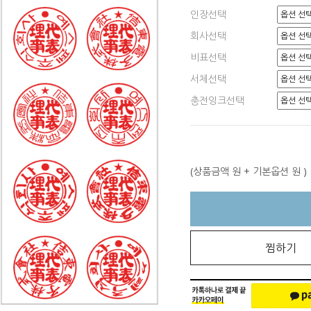
인장선택
회사선택
비표선택
서체선택
충전잉크선택
(상품금액
원 + 기본옵션
원 )
찜하기