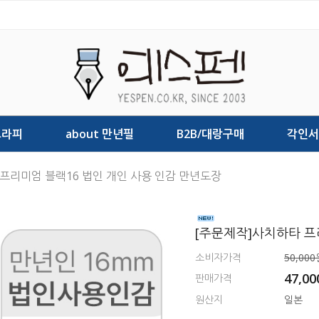
그라피
about 만년필
B2B/대랑구매
각인서
 프리미엄 블랙16 법인 개인 사용 인감 만년도장
[주문제작]사치하타 프
소비자가격
50,000
47,0
판매가격
원산지
일본