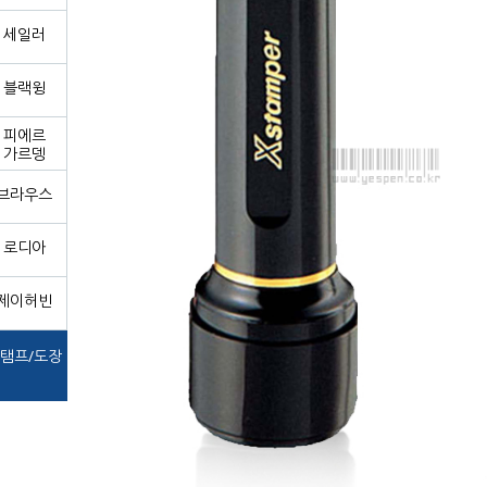
세일러
블랙윙
피에르
가르뎅
브라우스
로디아
제이허빈
탬프/도장