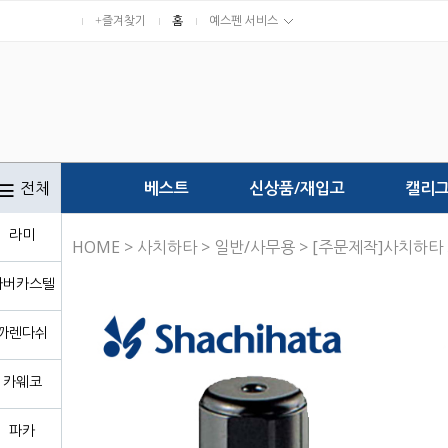
+즐겨찾기
홈
예스펜 서비스
전체
베스트
신상품/재입고
캘리
라미
HOME
>
사치하타
>
일반/사무용
> [주문제작]사치하타
파버카스텔
까렌다쉬
카웨코
파카