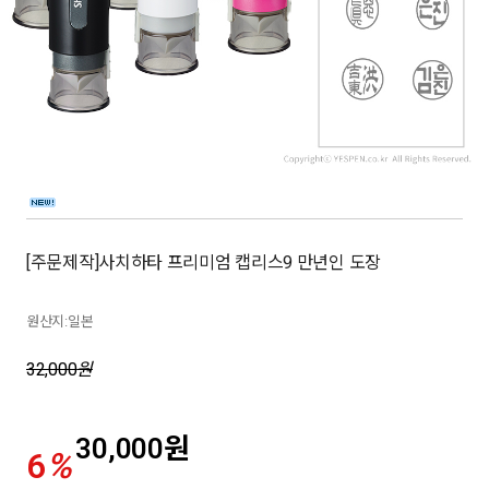
[주문제작]사치하타 프리미엄 캡리스9 만년인 도장
원산지:일본
32,000
원
30,000
원
6
%