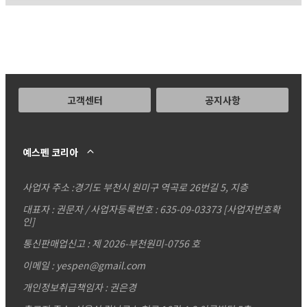
고객센터
공지사항
예스펜 코리아
사업자 주소 :
경기도 부천시 원미구 역곡로 26번길 5, 지층
대표자 : 권문자 / 사업자등록번호 : 635-09-03373
[사업자번호확
인]
통신판매업신고 : 제 2026-부천원미-0756 호
이메일 : yespen@gmail.com
개인정보취급책임자 : 권은경