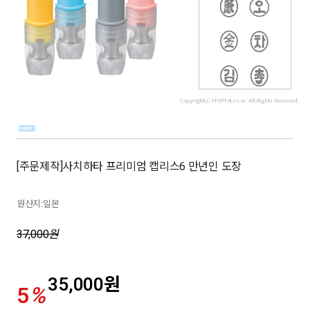
[주문제작]사치하타 프리미엄 캡리스6 만년인 도장
원산지:일본
37,000
원
35,000
원
5
%