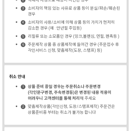
택배사 사정으로 배송이 지연된 경우
소비자의 책임 있는 사유로 상품 등이 분실/파손/훼손된
경우
소비자의 사용/소비에 의해 상품 등의 가치가 현저히
감소한 경우 (예 : 만년필 주입등)
리필류 또는 소모품인 경우 (잉크,볼펜심, 연필, 펜촉등 )
주문제작 상품 중 상품제작에 들어간 경우 (주문접수 후
각인서비스 신청, 맞춤제작(도장, 스탬프) 등)
취소 안내
상품 준비 중일 경우는 주문취소나 주문변경
(각인문구변경, 주속변경등)은 변경된 내용 적용이
어려우니 고객센터를 통해 처리
해 주세요
맞춤제작상품(각인신청, 도장/스탬프제작) 주문건은
상품준비중 부터는 취소가 불가능 합니다