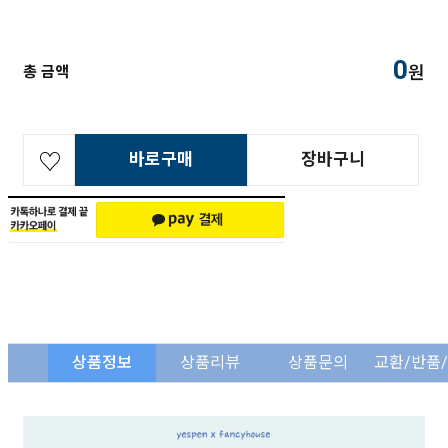
0
원
총 금액
바로구매
장바구니
상품정보
상품리뷰
상품문의
교환/반품