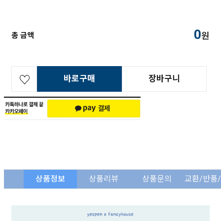
0
원
총 금액
바로구매
장바구니
상품정보
상품리뷰
상품문의
교환/반품