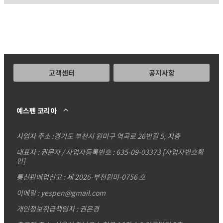
고객센터
공지사항
예스펜 코리아
사업자 주소 :
경기도 부천시 원미구 역곡로 26번길 5, 지층
대표자 : 권문자 / 사업자등록번호 : 635-09-03373
[사업자번호확
인]
통신판매업신고 : 제 2026-부천원미-0756 호
이메일 : yespen@gmail.com
개인정보취급책임자 : 권은경