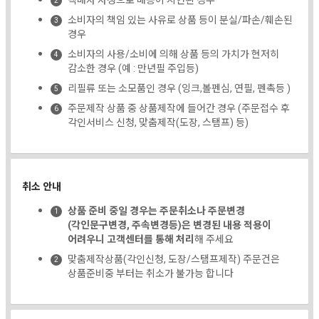
택배사 사정으로 배송이 지연된 경우
소비자의 책임 있는 사유로 상품 등이 분실/파손/훼손된
경우
소비자의 사용/소비에 의해 상품 등의 가치가 현저히
감소한 경우 (예 : 만년필 주입등)
리필류 또는 소모품인 경우 (잉크,볼펜심, 연필, 펜촉등 )
주문제작 상품 중 상품제작에 들어간 경우 (주문접수 후
각인서비스 신청, 맞춤제작(도장, 스탬프) 등)
취소 안내
상품 준비 중일 경우는 주문취소나 주문변경
(각인문구변경, 주속변경등)은 변경된 내용 적용이
어려우니 고객센터를 통해 처리
해 주세요
맞춤제작상품(각인신청, 도장/스탬프제작) 주문건은
상품준비중 부터는 취소가 불가능 합니다