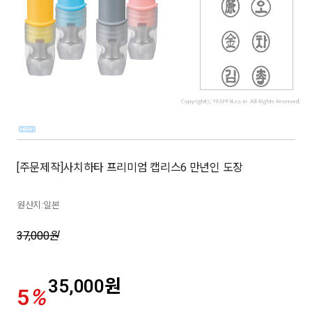
[주문제작]사치하타 프리미엄 캡리스6 만년인 도장
원산지:일본
37,000
원
35,000
원
5
%