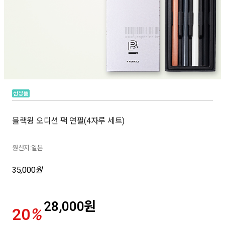
블랙윙 오디션 팩 연필(4자루 세트)
원산지:일본
35,000
원
28,000
원
20
%