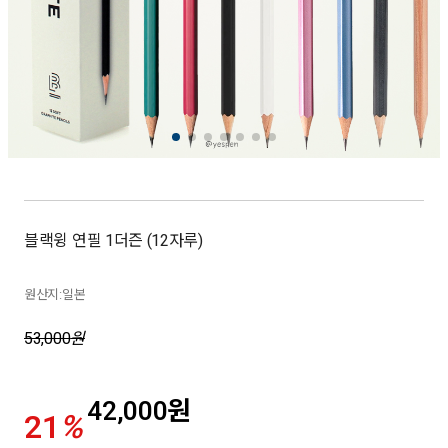
블랙윙 연필 1더즌 (12자루)
원산지:일본
53,000
원
42,000
원
21
%