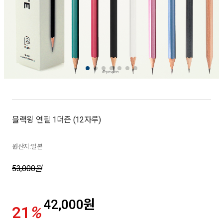
블랙윙 연필 1더즌 (12자루)
원산지:일본
53,000
원
42,000
원
21
%