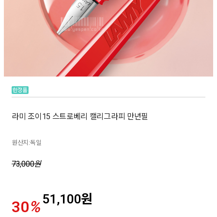
라미 조이15 스트로베리 캘리그라피 만년필
원산지:독일
73,000
원
51,100
원
30
%