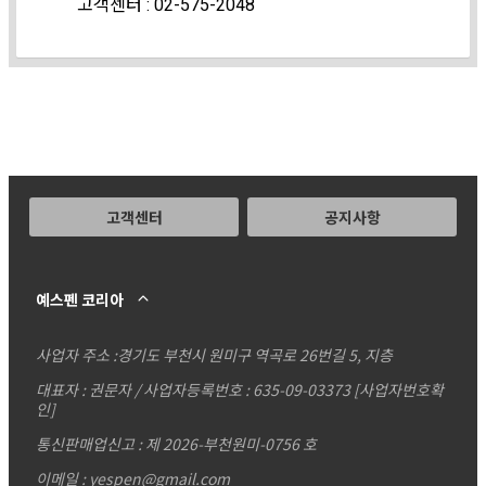
고객센터 : 02-575-2048
고객센터
공지사항
예스펜 코리아
사업자 주소 :
경기도 부천시 원미구 역곡로 26번길 5, 지층
대표자 : 권문자 / 사업자등록번호 : 635-09-03373
[사업자번호확
인]
통신판매업신고 : 제 2026-부천원미-0756 호
이메일 : yespen@gmail.com