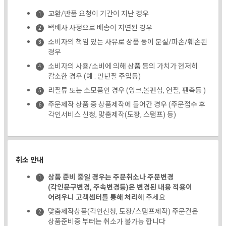
교환/반품 요청이 기간이 지난 경우
택배사 사정으로 배송이 지연된 경우
소비자의 책임 있는 사유로 상품 등이 분실/파손/훼손된
경우
소비자의 사용/소비에 의해 상품 등의 가치가 현저히
감소한 경우 (예 : 만년필 주입등)
리필류 또는 소모품인 경우 (잉크,볼펜심, 연필, 펜촉등 )
주문제작 상품 중 상품제작에 들어간 경우 (주문접수 후
각인서비스 신청, 맞춤제작(도장, 스탬프) 등)
취소 안내
상품 준비 중일 경우는 주문취소나 주문변경
(각인문구변경, 주속변경등)은 변경된 내용 적용이
어려우니 고객센터를 통해 처리
해 주세요
맞춤제작상품(각인신청, 도장/스탬프제작) 주문건은
상품준비중 부터는 취소가 불가능 합니다