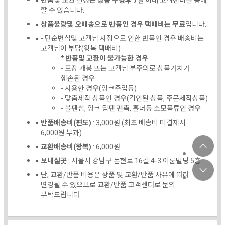
반품및 교환 신청은
상품 수령후 7일 이내
고객센터를 통해
할 수 있습니다.
상품불량및 오배송으로 반품인 경우 택배비는 무료
입니다.
- 단순변심및 고객님 사정으로 인한 반품인 경우 배송비는
고객님이 부담(왕복 택배비)
* 반품및 교환이 불가능한 경우
- 포장 개봉 또는 고객님 부주의로 상품가치가
훼손된 경우
- 사용한 경우(잉크주입등)
- 맞춤제작 상품인 경우(각인된 상품, 주문제작상품)
- 볼펜심, 잉크 딥펜 펜촉, 홀더등 소모품류인 경우
반품배송비(편도)
: 3,000원 (최초 배송비 미결제시
6,000원 부과)
교환배송비(왕복)
: 6,000원
보내실곳
: 서울시 강남구 논현로 16길 4-3 이룸빌딩 5층
단, 교환/반품 비용은 상품 및 교환/반품 사유에 따라
변경될 수 있으므로 교환/반품 고객센터로 문의
부탁드립니다.