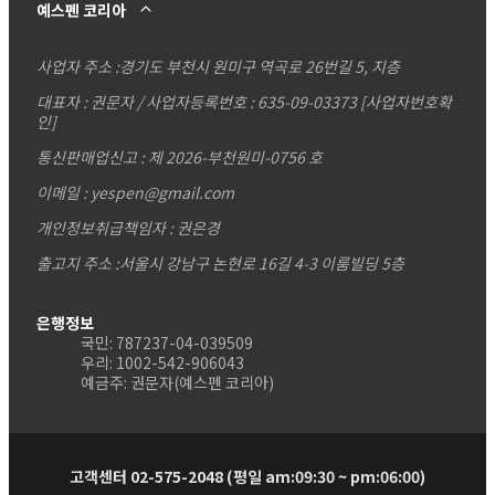
예스펜 코리아
사업자 주소 :
경기도 부천시 원미구 역곡로 26번길 5, 지층
대표자 : 권문자 / 사업자등록번호 : 635-09-03373
[사업자번호확
인]
통신판매업신고 : 제 2026-부천원미-0756 호
이메일 : yespen@gmail.com
개인정보취급책임자 : 권은경
출고지 주소 :서울시 강남구 논현로 16길 4-3 이룸빌딩 5층
은행정보
국민: 787237-04-039509
우리: 1002-542-906043
예금주: 권문자(예스펜 코리아)
고객센터 02-575-2048 (평일 am:09:30 ~ pm:06:00)