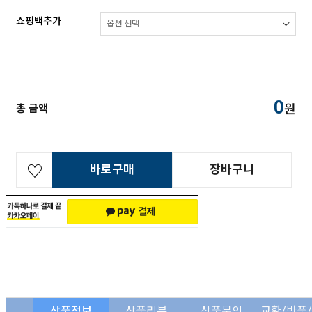
쇼핑백추가
0
원
총 금액
바로구매
장바구니
상품정보
상품리뷰
상품문의
교환/반품