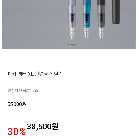
파카 벡터 XL 만년필 메탈릭
원산지:영국/프랑스
55,000
원
38,500
원
30
%