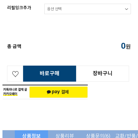
리필잉크추가
0
원
총 금액
바로구매
장바구니
상품정보
상품리뷰
상품문의
(6)
교환/반품