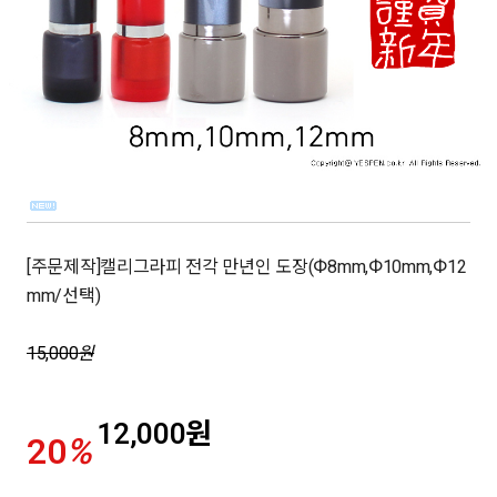
[주문제작]캘리그라피 전각 만년인 도장(Φ8mm,Φ10mm,Φ12
mm/선택)
15,000
원
12,000
원
20
%