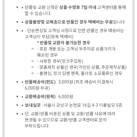
반품및 교환 신청은
상품 수령후 7일 이내
고객센터를 통해
할 수 있습니다.
상품불량및 오배송으로 반품인 경우 택배비는 무료
입니다.
- 단순변심및 고객님 사정으로 인한 반품인 경우 배송비는
고객님이 부담(왕복 택배비)
* 반품및 교환이 불가능한 경우
- 포장 개봉 또는 고객님 부주의로 상품가치가
훼손된 경우
- 사용한 경우(잉크주입등)
- 맞춤제작 상품인 경우(각인된 상품, 주문제작상품)
- 볼펜심, 잉크 딥펜 펜촉, 홀더등 소모품류인 경우
반품배송비(편도)
: 3,000원 (최초 배송비 미결제시
6,000원 부과)
교환배송비(왕복)
: 6,000원
보내실곳
: 서울시 강남구 논현로 16길 4-3 이룸빌딩 5층
단, 교환/반품 비용은 상품 및 교환/반품 사유에 따라
변경될 수 있으므로 교환/반품 고객센터로 문의
부탁드립니다.