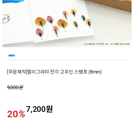
[주문제작]캘리그라피 전각 고무인 스탬프 (8mm)
9,000
원
7,200
원
20
%