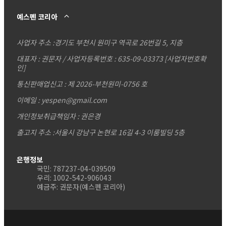
예스펜 코리아
사업자 주소 :
경기도 부천시 원미구 역곡로 26번길 5, 지층
대표자 : 권문자 / 사업자등록번호 : 635-09-03373
[사업자번호확
인]
통신판매업신고 : 제 2026-부천원미-0756 호
이메일 : yespen@gmail.com
개인정보취급책임자 : 권은경
출고지 주소 :서울시 강남구 논현로 16길 4-3 이룸빌딩 5층
은행정보
국민: 787237-04-039509
우리: 1002-542-906043
예금주: 권문자(예스펜 코리아)