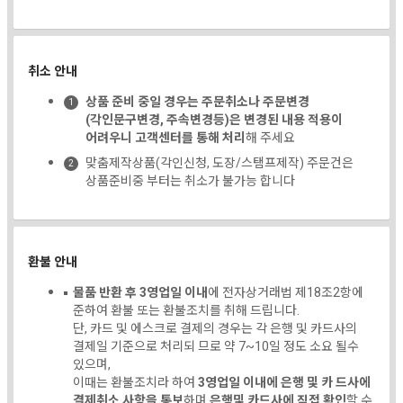
취소 안내
상품 준비 중일 경우는 주문취소나 주문변경
(각인문구변경, 주속변경등)은 변경된 내용 적용이
어려우니 고객센터를 통해 처리
해 주세요
맞춤제작상품(각인신청, 도장/스탬프제작) 주문건은
상품준비중 부터는 취소가 불가능 합니다
환불 안내
물품 반환 후 3영업일 이내
에 전자상거래법 제18조2항에
준하여 환불 또는 환불조치를 취해 드립니다.
단, 카드 및 에스크로 결제의 경우는 각 은행 및 카드사의
결제일 기준으로 처리되 므로 약 7~10일 정도 소요 될수
있으며,
이때는 환불조치라 하여
3영업일 이내에 은행 및 카 드사에
결제취소 사항을 통보
하며
은행및 카드사에 직접 확인
할 수