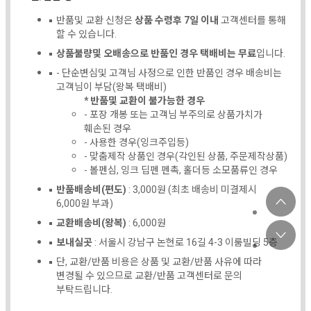
반품및 교환 신청은
상품 수령후 7일 이내
고객센터를 통해
할 수 있습니다.
상품불량및 오배송으로 반품인 경우 택배비는 무료
입니다.
- 단순변심및 고객님 사정으로 인한 반품인 경우 배송비는
고객님이 부담(왕복 택배비)
* 반품및 교환이 불가능한 경우
- 포장 개봉 또는 고객님 부주의로 상품가치가
훼손된 경우
- 사용한 경우(잉크주입등)
- 맞춤제작 상품인 경우(각인된 상품, 주문제작상품)
- 볼펜심, 잉크 딥펜 펜촉, 홀더등 소모품류인 경우
반품배송비(편도)
: 3,000원 (최초 배송비 미결제시
6,000원 부과)
교환배송비(왕복)
: 6,000원
보내실곳
: 서울시 강남구 논현로 16길 4-3 이룸빌딩 5층
단, 교환/반품 비용은 상품 및 교환/반품 사유에 따라
변경될 수 있으므로 교환/반품 고객센터로 문의
부탁드립니다.