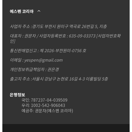
예스펜 코리아
사업자 주소 :
경기도 부천시 원미구 역곡로 26번길 5, 지층
대표자 : 권문자 / 사업자등록번호 : 635-09-03373
[사업자번호확
인]
통신판매업신고 : 제 2026-부천원미-0756 호
이메일 : yespen@gmail.com
개인정보취급책임자 : 권은경
출고지 주소 :서울시 강남구 논현로 16길 4-3 이룸빌딩 5층
은행정보
국민: 787237-04-039509
우리: 1002-542-906043
예금주: 권문자(예스펜 코리아)