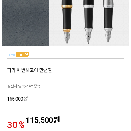
파카 어번N 코어 만년필
원산지:영국/oem중국
165,000
원
115,500
원
30
%