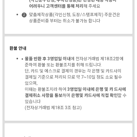
(각인문구변경, 주속변경등)은 변경된 내용 적용이
어려우니 고객센터를 통해 처리
해 주세요
맞춤제작상품(각인신청, 도장/스탬프제작) 주문건은
상품준비중 부터는 취소가 불가능 합니다
환불 안내
물품 반환 후 3영업일 이내
에 전자상거래법 제18조2항에
준하여 환불 또는 환불조치를 취해 드립니다.
단, 카드 및 에스크로 결제의 경우는 각 은행 및 카드사의
결제일 기준으로 처리되 므로 약 7~10일 정도 소요 될수
있으며,
이때는 환불조치라 하여
3영업일 이내에 은행 및 카 드사에
결제취소 사항을 통보
하며
은행및 카드사에 직접 확인
할 수
있습니다
(전자상거래법 제18조 3조 참고)