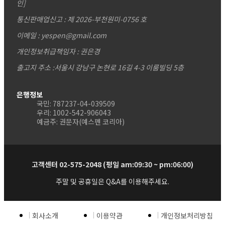
인]
통신판매업신고 : 제 2026-부천원미-0756 호
이메일 : yespen@gmail.com
개인정보취급책임자 : 권은경
출고지 주소 :서울시 강남구 논현로 16길 4-3 이룸빌딩 5층
은행정보
국민: 787237-04-039509
우리: 1002-542-906043
예금주: 권문자(예스펜 코리아)
고객센터 02-575-2048 (평일 am:09:30 ~ pm:06:00)
주말 및 공휴일은 Q&A를 이용해주세요.
회사소개
이용약관
개인정보처리방침