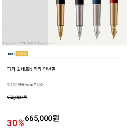
파카 소네트N 락카 만년필
원산지:영국/oem프랑스
950,000
원
665,000
원
30
%