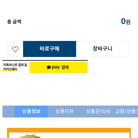
0
원
총 금액
바로구매
장바구니
상품정보
상품리뷰
상품문의
(4)
교환/반품