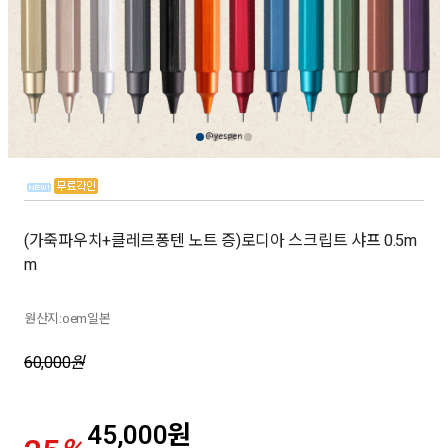
(가죽파우치+클레르퐁텐 노트 증)로디아 스크립트 샤프 0.5m
m
원산지:oem일본
60,000
원
45,000
원