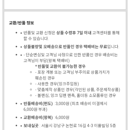
교환/반품 정보
반품및 교환 신청은
상품 수령후 7일 이내
고객센터를 통해
할 수 있습니다.
상품불량및 오배송으로 반품인 경우 택배비는 무료
입니다.
- 단순변심및 고객님 사정으로 인한 반품인 경우 배송비는
고객님이 부담(왕복 택배비)
* 반품및 교환이 불가능한 경우
- 포장 개봉 또는 고객님 부주의로 상품가치가
훼손된 경우
- 사용한 경우(잉크주입등)
- 맞춤제작 상품인 경우(각인된 상품, 주문제작상품)
- 볼펜심, 잉크 딥펜 펜촉, 홀더등 소모품류인 경우
반품배송비(편도)
: 3,000원 (최초 배송비 미결제시
6,000원 부과)
교환배송비(왕복)
: 6,000원
보내실곳
: 서울시 강남구 논현로 16길 4-3 이룸빌딩 5층