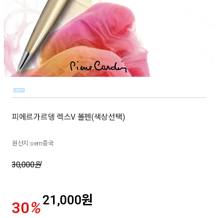
피에르가르뎅 렉스V 볼펜(색상선택)
원산지:oem중국
30,000
원
21,000
원
30
%