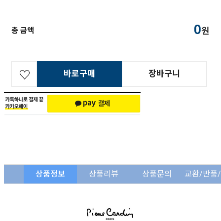
0
원
총 금액
바로구매
장바구니
상품정보
상품리뷰
상품문의
교환/반품