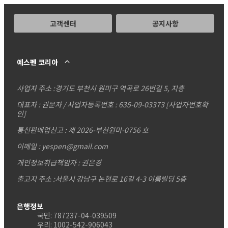
고객센터
공지사항
예스펜 코리아
사업자 주소 :
경기도 부천시 원미구 역곡로 26번길 5, 지층
대표자 : 권문자 / 사업자등록번호 : 635-09-03373
[사업자번호확
인]
통신판매업신고 : 제 2026-부천원미-0756 호
이메일 : yespen@gmail.com
개인정보취급책임자 : 권은경
출고지 주소 :서울시 강남구 논현로 16길 4-3 이룸빌딩 5층
은행정보
국민: 787237-04-039509
우리: 1002-542-906043