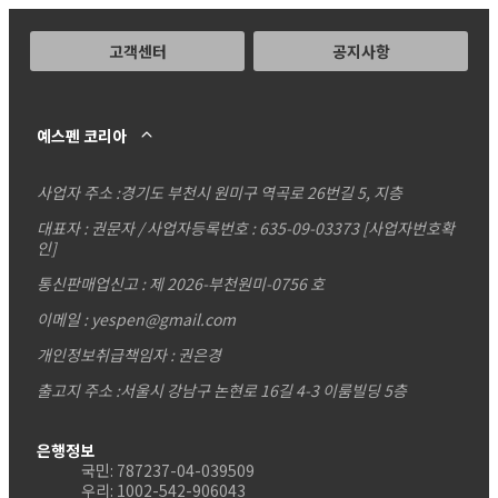
고객센터
공지사항
예스펜 코리아
사업자 주소 :
경기도 부천시 원미구 역곡로 26번길 5, 지층
대표자 : 권문자 / 사업자등록번호 : 635-09-03373
[사업자번호확
인]
통신판매업신고 : 제 2026-부천원미-0756 호
이메일 : yespen@gmail.com
개인정보취급책임자 : 권은경
출고지 주소 :서울시 강남구 논현로 16길 4-3 이룸빌딩 5층
은행정보
국민: 787237-04-039509
우리: 1002-542-906043