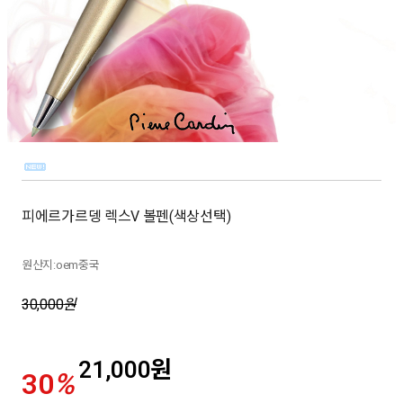
피에르가르뎅 렉스V 볼펜(색상선택)
원산지:oem중국
30,000
원
21,000
원
30
%