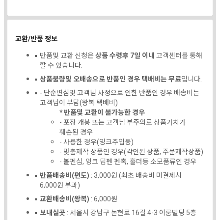
교환/반품 정보
반품및 교환 신청은
상품 수령후 7일 이내
고객센터를 통해
할 수 있습니다.
상품불량및 오배송으로 반품인 경우 택배비는 무료
입니다.
- 단순변심및 고객님 사정으로 인한 반품인 경우 배송비는
고객님이 부담(왕복 택배비)
* 반품및 교환이 불가능한 경우
- 포장 개봉 또는 고객님 부주의로 상품가치가
훼손된 경우
- 사용한 경우(잉크주입등)
- 맞춤제작 상품인 경우(각인된 상품, 주문제작상품)
- 볼펜심, 잉크 딥펜 펜촉, 홀더등 소모품류인 경우
반품배송비(편도)
: 3,000원 (최초 배송비 미결제시
6,000원 부과)
교환배송비(왕복)
: 6,000원
보내실곳
: 서울시 강남구 논현로 16길 4-3 이룸빌딩 5층