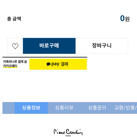
0
원
총 금액
바로구매
장바구니
상품정보
상품리뷰
상품문의
교환/반품