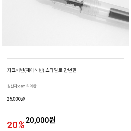
자크허빈(제이허빈) 스타일로 만년필
원산지:oem 타이완
25,000
원
20,000
원
20
%