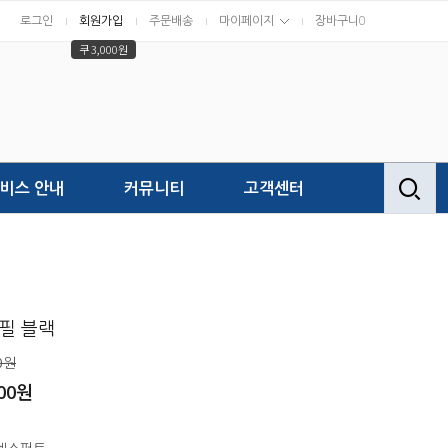
로그인
회원가입
주문배송
마이페이지
장바구니
0
쿠 3,000원
비스 안내
커뮤니티
고객센터
필 블랙
0원
000원