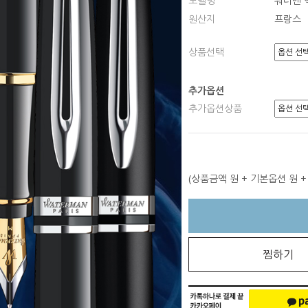
모델명
워터맨 
원산지
프랑스
상품선택
추가옵션
추가옵션상품
(상품금액
원 + 기본옵션
원 
찜하기