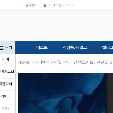
+즐겨찾기
홈
예스펜 서비스
전체
베스트
신상품/재입고
캘리
라미
HOME
>
워터맨
>
만년필
> 워터맨 엑스퍼트3 만년필 
파버카스텔
까렌다쉬
카웨코
파카