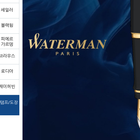
세일러
블랙윙
피에르
가르뎅
브라우스
로디아
제이허빈
탬프/도장