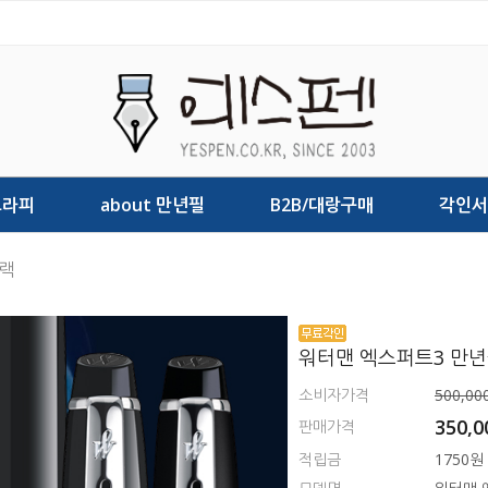
그라피
about 만년필
B2B/대랑구매
각인서
블랙
워터맨 엑스퍼트3 만년
소비자가격
500,00
350,
판매가격
적립금
1750원