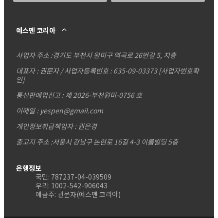
예스펜 코리아
사업자 주소 :
경기도 부천시 원미구 역곡로 26번길 5, 지층
대표자 : 권문자 / 사업자등록번호 : 635-09-03373
[사업자번호확
인]
통신판매업신고 : 제 2026-부천원미-0756 호
이메일 : yespen@gmail.com
개인정보취급책임자 : 권은경
출고지 주소 :서울시 강남구 논현로 16길 4-3 이룸빌딩 5층
은행정보
국민: 787237-04-039509
우리: 1002-542-906043
예금주: 권문자(예스펜 코리아)