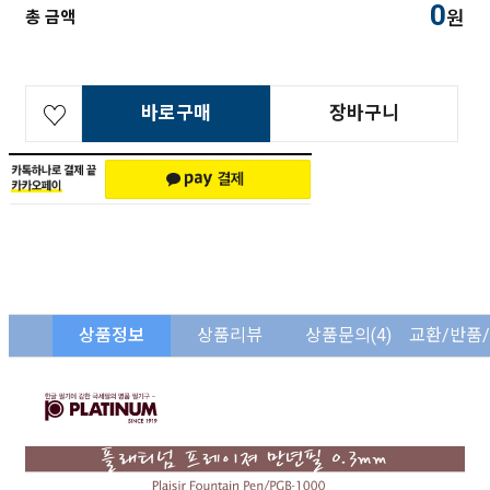
0
원
총 금액
바로구매
장바구니
상품정보
상품리뷰
상품문의
(4)
교환/반품