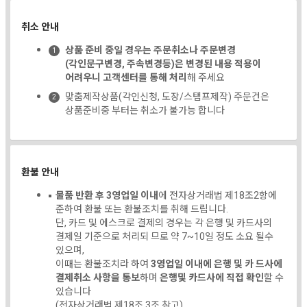
취소 안내
상품 준비 중일 경우는 주문취소나 주문변경
(각인문구변경, 주속변경등)은 변경된 내용 적용이
어려우니 고객센터를 통해 처리
해 주세요
맞춤제작상품(각인신청, 도장/스탬프제작) 주문건은
상품준비중 부터는 취소가 불가능 합니다
환불 안내
물품 반환 후 3영업일 이내
에 전자상거래법 제18조2항에
준하여 환불 또는 환불조치를 취해 드립니다.
단, 카드 및 에스크로 결제의 경우는 각 은행 및 카드사의
결제일 기준으로 처리되 므로 약 7~10일 정도 소요 될수
있으며,
이때는 환불조치라 하여
3영업일 이내에 은행 및 카 드사에
결제취소 사항을 통보
하며
은행및 카드사에 직접 확인
할 수
있습니다
(전자상거래법 제18조 3조 참고)