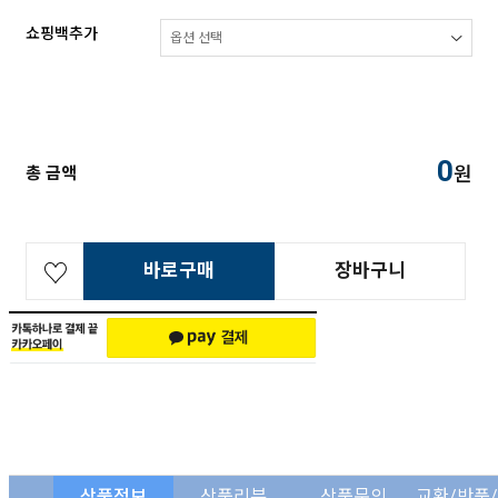
쇼핑백추가
0
원
총 금액
바로구매
장바구니
상품정보
상품리뷰
상품문의
교환/반품