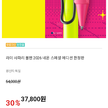
라미 사파리 볼펜 2026 네온 스페셜 에디션 한정판
원산지:독일
54,000
원
37,800
원
30
%