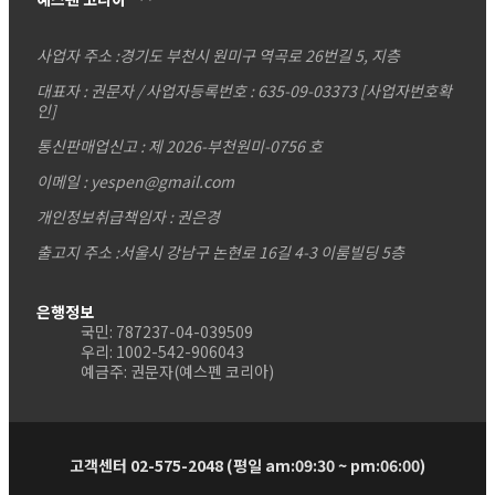
사업자 주소 :
경기도 부천시 원미구 역곡로 26번길 5, 지층
대표자 : 권문자 / 사업자등록번호 : 635-09-03373
[사업자번호확
인]
통신판매업신고 : 제 2026-부천원미-0756 호
이메일 : yespen@gmail.com
개인정보취급책임자 : 권은경
출고지 주소 :서울시 강남구 논현로 16길 4-3 이룸빌딩 5층
은행정보
국민: 787237-04-039509
우리: 1002-542-906043
예금주: 권문자(예스펜 코리아)
고객센터 02-575-2048 (평일 am:09:30 ~ pm:06:00)