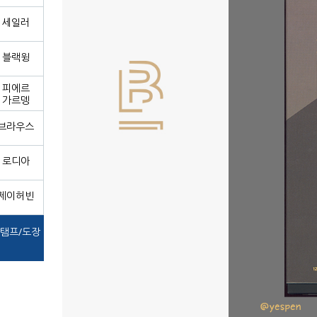
세일러
블랙윙
피에르
가르뎅
브라우스
로디아
제이허빈
탬프/도장