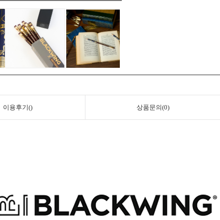
이용후기()
상품문의(0)