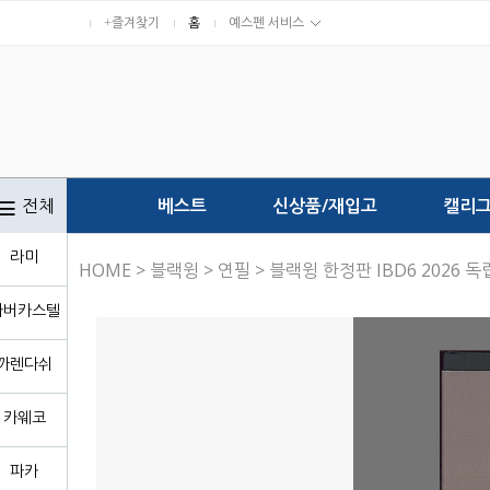
+즐겨찾기
홈
예스펜 서비스
전체
베스트
신상품/재입고
캘리
라미
HOME
>
블랙윙
>
연필
> 블랙윙 한정판 IBD6 2026 
파버카스텔
까렌다쉬
카웨코
파카