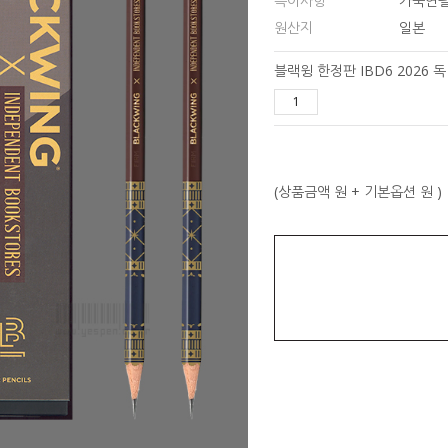
특이사항
가죽연필
원산지
일본
블랙윙 한정판 IBD6 2026 
(상품금액
원 + 기본옵션
원 )