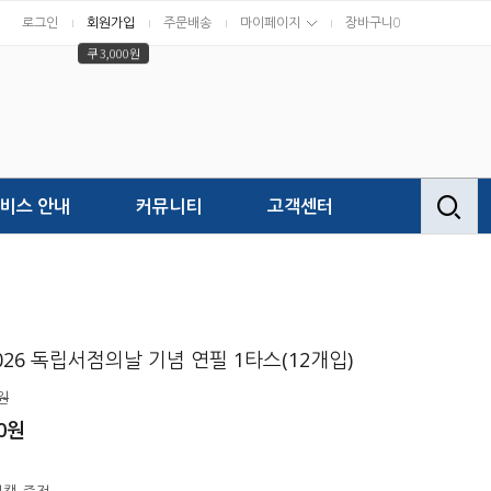
로그인
회원가입
주문배송
마이페이지
장바구니
0
쿠 3,000원
비스 안내
커뮤니티
고객센터
026 독립서점의날 기념 연필 1타스(12개입)
원
0
원