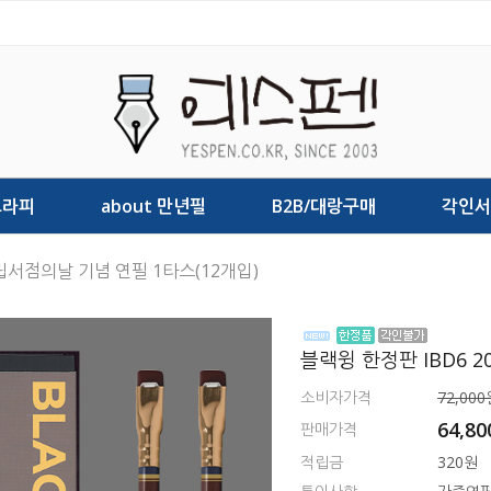
그라피
about 만년필
B2B/대랑구매
각인서
독립서점의날 기념 연필 1타스(12개입)
블랙윙 한정판 IBD6 2
소비자가격
72,000
64,80
판매가격
적립금
320원