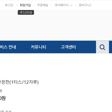
로그인
회원가입
주문배송
마이페이지
장바구니
0
쿠 3,000원
비스 안내
커뮤니티
고객센터
 한정판(1타스/12자루)
원
0
원