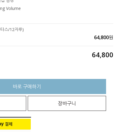
캡 증정
ing Volume
1타스/12자루)
64,800
원
64,800
바로 구매하기
장바구니