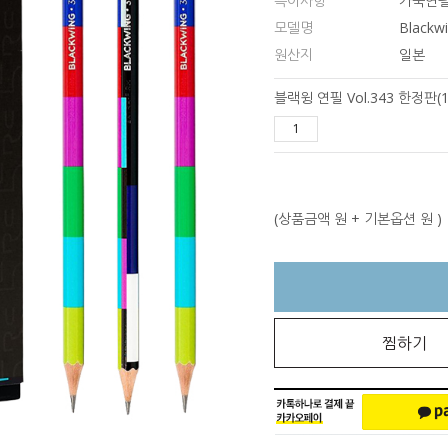
특이사항
가죽연필
모델명
Blackw
원산지
일본
블랙윙 연필 Vol.343 한정판(
(상품금액
원 + 기본옵션
원 )
찜하기