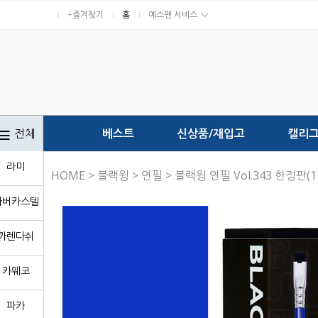
+즐겨찾기
홈
예스펜 서비스
전체
베스트
신상품/재입고
캘리
라미
HOME
>
블랙윙
>
연필
> 블랙윙 연필 Vol.343 한정판(
파버카스텔
까렌다쉬
카웨코
파카