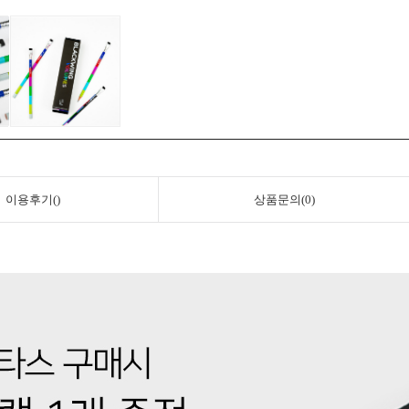
이용후기()
상품문의(0)