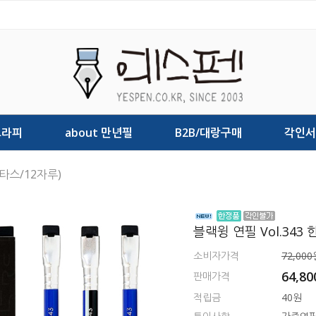
그라피
about 만년필
B2B/대랑구매
각인서
1타스/12자루)
블랙윙 연필 Vol.343
소비자가격
72,000
64,80
판매가격
적립금
40원