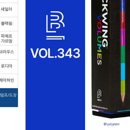
세일러
블랙윙
피에르
가르뎅
브라우스
로디아
제이허빈
탬프/도장