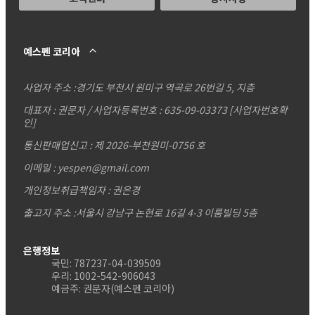
예스펜 코리아
사업자 주소 :
경기도 부천시 원미구 역곡로 26번길 5, 지층
대표자 : 권문자 / 사업자등록번호 : 635-09-03373
[사업자번호확
인]
통신판매업신고 : 제 2026-부천원미-0756 호
이메일 : yespen@gmail.com
개인정보취급책임자 : 권은경
출고지 주소 :서울시 강남구 논현로 16길 4-3 이룸빌딩 5층
은행정보
국민: 787237-04-039509
우리: 1002-542-906043
예금주: 권문자(예스펜 코리아)