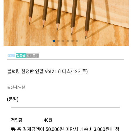
블랙윙 한정판 연필 Vol.21 (1타스/12자루)
원산지:일본
(품절)
적립금
40원
총 결제금액이 50,000원 미만시 배송비 3,000원이 청