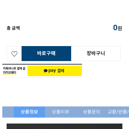
0
원
총 금액
바로구매
장바구니
상품정보
상품리뷰
상품문의
교환/반품