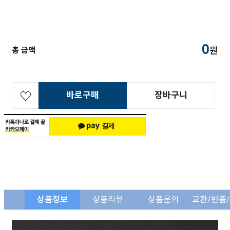
0
원
총 금액
바로구매
장바구니
상품정보
상품리뷰
상품문의
교환/반품