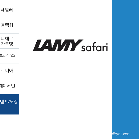
세일러
블랙윙
피에르
가르뎅
브라우스
로디아
제이허빈
탬프/도장