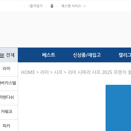
+즐겨찾기
홈
예스펜 서비스
전체
베스트
신상품/재입고
캘리
라미
HOME
>
라미
>
샤프
> 라미 사파리 샤프 2025 프렌치 
파버카스텔
까렌다쉬
카웨코
파카