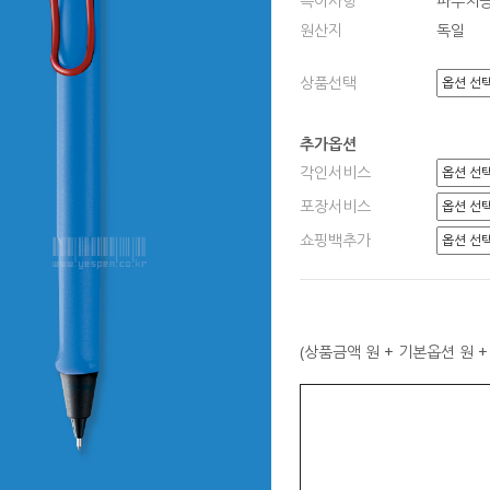
특이사항
파우치
원산지
독일
상품선택
추가옵션
각인서비스
포장서비스
쇼핑백추가
(상품금액
원 + 기본옵션
원 