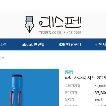
그라피
about 만년필
B2B/대랑구매
각인서
블루
라미 사파리 샤프 202
소비자가격
54,000
37,8
판매가격
적립금
160원