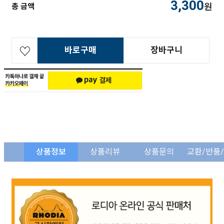
3,300
원
총 금액
바로구매
장바구니
상품정보
상품리뷰
상품문의
교환/반품