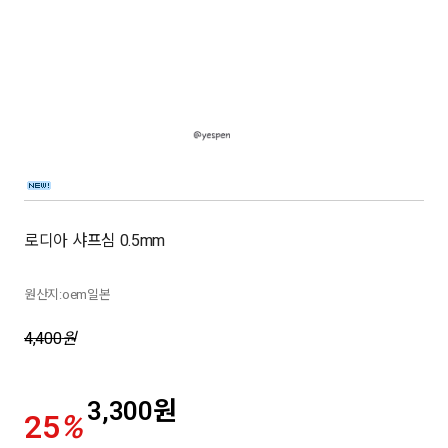
로디아 샤프심 0.5mm
원산지:oem일본
4,400
원
3,300
원
25
%