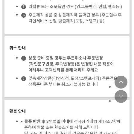
리필류 또는 소모품인 경우 (잉크,볼펜심, 연필, 펜촉등 )
주문제작 상품 중 상품제작에 들어간 경우 (주문접수 후
각인서비스 신청, 맞춤제작(도장, 스탬프) 등)
취소 안내
상품 준비 중일 경우는 주문취소나 주문변경
(각인문구변경, 주속변경등)은 변경된 내용 적용이
어려우니 고객센터를 통해 처리
해 주세요
맞춤제작상품(각인신청, 도장/스탬프제작) 주문건은
상품준비중 부터는 취소가 불가능 합니다
환불 안내
물품 반환 후 3영업일 이내
에 전자상거래법 제18조2항에
준하여 환불 또는 환불조치를 취해 드립니다.
단, 카드 및 에스크로 결제의 경우는 각 은행 및 카드사의