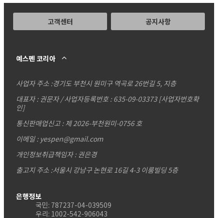
고객센터
공지사항
예스펜 코리아
사업자 주소 :
경기도 부천시 원미구 역곡로 26번길 5, 지층
대표자 : 권문자 / 사업자등록번호 : 635-09-03373
[사업자번호확
인]
통신판매업신고 : 제 2026-부천원미-0756 호
이메일 : yespen@gmail.com
개인정보취급책임자 : 권은경
출고지 주소 :서울시 강남구 논현로 16길 4-3 이룸빌딩 5층
은행정보
국민: 787237-04-039509
우리: 1002-542-906043