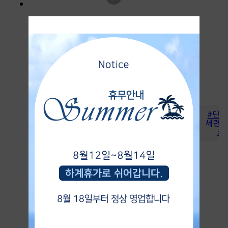
까렌다쉬 849 볼펜 샤프 세트
호라이즌 에디션
90,000원
20%
72,000원
#트랜디한
#단
#전설의연필
젊은생각의
세련미
블랙윙
라미
카
35%