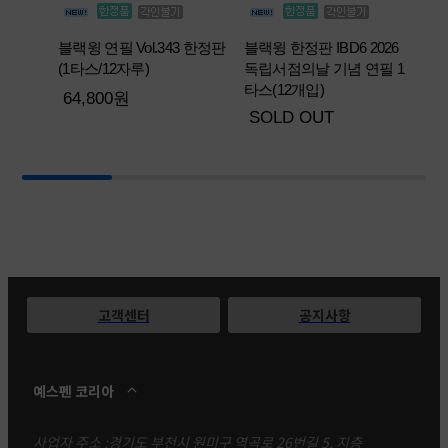
까
블랙윙 연필 Vol.343 한정판
블랙윙 한정판 IBD6 2026
스5
(1타스/12자루)
독립서점의날 기념 연필 1
타스(12개입)
9
64,800원
SOLD OUT
고객센터
공지사항
예스펜 코리아
사업자 주소 :
경기도 부천시 원미구 역곡로 26번길 5, 지층