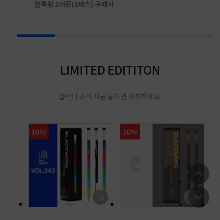
블랙윙 1더즌(1타스) 구매시
LIMITED EDITITON
컬렉터 소식 지금 놓치면 후회하세요.
10%
10%
2