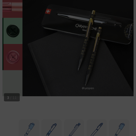
3
/
11