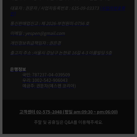
대표자 : 권문자 / 사업자등록번호 : 635-09-03373
[사업자번호확
인]
통신판매업신고 : 제 2026-부천원미-0756 호
이메일 : yespen@gmail.com
개인정보취급책임자 : 권은경
출고지 주소 :서울시 강남구 논현로 16길 4-3 이룸빌딩 5층
은행정보
국민: 787237-04-039509
우리: 1002-542-906043
예금주: 권문자(예스펜 코리아)
고객센터 02-575-2048 (평일 am:09:30 ~ pm:06:00)
주말 및 공휴일은 Q&A를 이용해주세요.