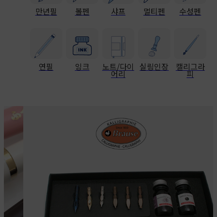
만년필
볼펜
샤프
멀티펜
수성펜
연필
잉크
노트/다이
실링인장
캘리그라
어리
피