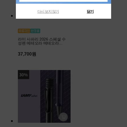
다시 보지 않기
닫기
라미 사파리 2026 스페셜 수
성펜 메테오라 메테오라이
트
37,700원
30%