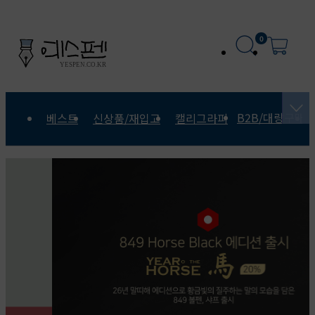
0
B2B/대량구매
베스트
신상품/재입고
캘리그라피