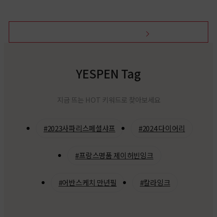
라미
브랜드 전체보기
YESPEN Tag
지금 뜨는 HOT 키워드로 찾아보세요
#2023사파리스페셜샤프
#2024 다이어리
#프랑스명품 제이허빈잉크
#어반스케치 만년필
#칼라잉크