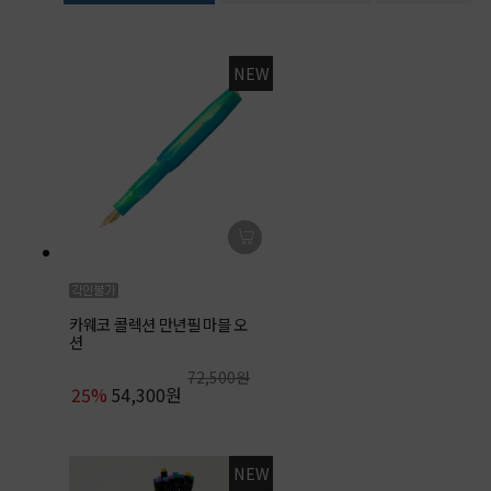
NEW
카웨코 콜렉션 만년필 마블 오
션
72,500원
25%
54,300원
NEW