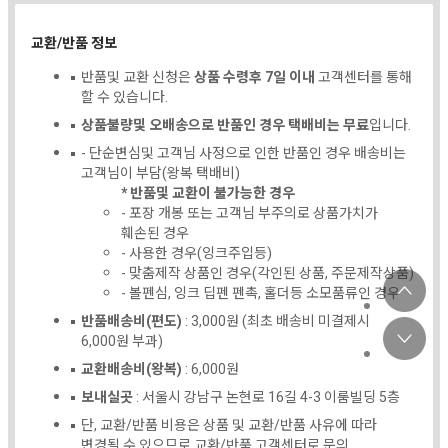
교환/반품 정보
반품및 교환 신청은
상품 수령후 7일 이내
고객센터를 통해
할 수 있습니다.
상품불량및 오배송으로 반품인 경우 택배비는 무료
입니다.
- 단순변심및 고객님 사정으로 인한 반품인 경우 배송비는
고객님이 부담(왕복 택배비)
* 반품및 교환이 불가능한 경우
- 포장 개봉 또는 고객님 부주의로 상품가치가
훼손된 경우
- 사용한 경우(잉크주입등)
- 맞춤제작 상품인 경우(각인된 상품, 주문제작상품)
- 볼펜심, 잉크 딥펜 펜촉, 홀더등 소모품류인 경우
반품배송비(편도)
: 3,000원 (최초 배송비 미결제시
6,000원 부과)
교환배송비(왕복)
: 6,000원
보내실곳
: 서울시 강남구 논현로 16길 4-3 이룸빌딩 5층
단, 교환/반품 비용은 상품 및 교환/반품 사유에 따라
변경될 수 있으므로 교환/반품 고객센터로 문의