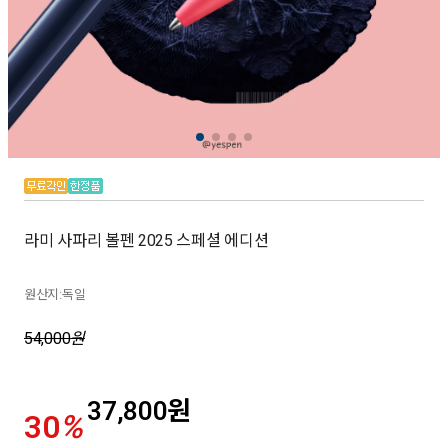
라미 사파리 볼펜 2025 스페셜 에디션
원산지:독일
54,000
원
37,800
원
30
%