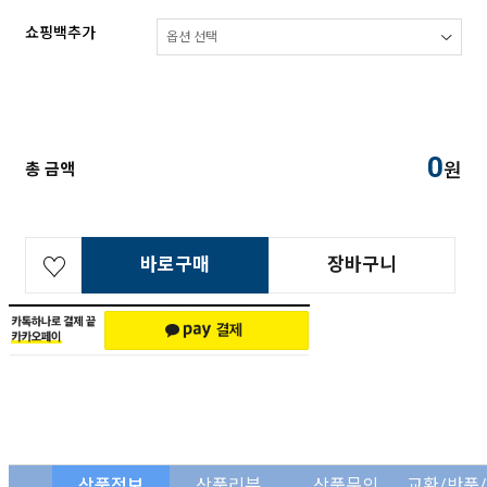
쇼핑백추가
0
원
총 금액
바로구매
장바구니
상품정보
상품리뷰
상품문의
교환/반품