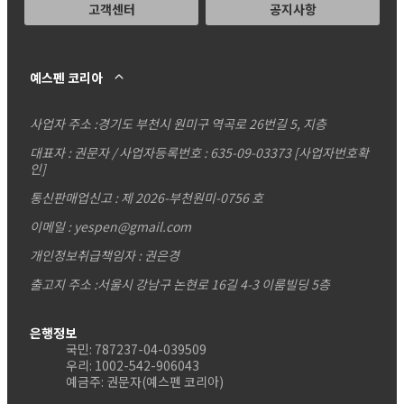
고객센터
공지사항
예스펜 코리아
사업자 주소 :
경기도 부천시 원미구 역곡로 26번길 5, 지층
대표자 : 권문자 / 사업자등록번호 : 635-09-03373
[사업자번호확
인]
통신판매업신고 : 제 2026-부천원미-0756 호
이메일 : yespen@gmail.com
개인정보취급책임자 : 권은경
출고지 주소 :서울시 강남구 논현로 16길 4-3 이룸빌딩 5층
은행정보
국민: 787237-04-039509
우리: 1002-542-906043
예금주: 권문자(예스펜 코리아)