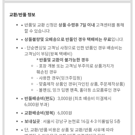
교환/반품 정보
반품및 교환 신청은
상품 수령후 7일 이내
고객센터를 통해
할 수 있습니다.
상품불량및 오배송으로 반품인 경우 택배비는 무료
입니다.
- 단순변심및 고객님 사정으로 인한 반품인 경우 배송비는
고객님이 부담(왕복 택배비)
* 반품및 교환이 불가능한 경우
- 포장 개봉 또는 고객님 부주의로 상품가치가
훼손된 경우
- 사용한 경우(잉크주입등)
- 맞춤제작 상품인 경우(각인된 상품, 주문제작상품)
- 볼펜심, 잉크 딥펜 펜촉, 홀더등 소모품류인 경우
반품배송비(편도)
: 3,000원 (최초 배송비 미결제시
6,000원 부과)
교환배송비(왕복)
: 6,000원
보내실곳
: 서울시 강남구 논현로 16길 4-3 이룸빌딩 5층
단, 교환/반품 비용은 상품 및 교환/반품 사유에 따라