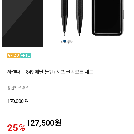
까렌다쉬 849 메탈 볼펜+샤프 블랙코드 세트
원산지:스위스
170,000
원
127,500
원
25
%