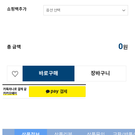
쇼핑백추가
0
원
총 금액
바로구매
장바구니
상품정보
상품리뷰
상품문의
교환/반품