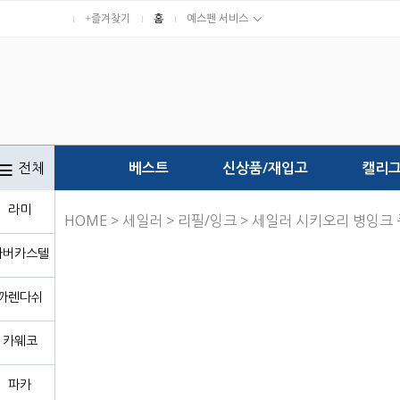
+즐겨찾기
홈
예스펜 서비스
전체
베스트
신상품/재입고
캘리
라미
HOME
>
세일러
>
리필/잉크
> 세일러 시키오리 병잉크 
파버카스텔
까렌다쉬
카웨코
파카