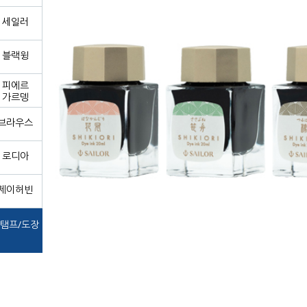
세일러
블랙윙
피에르
가르뎅
브라우스
로디아
제이허빈
탬프/도장