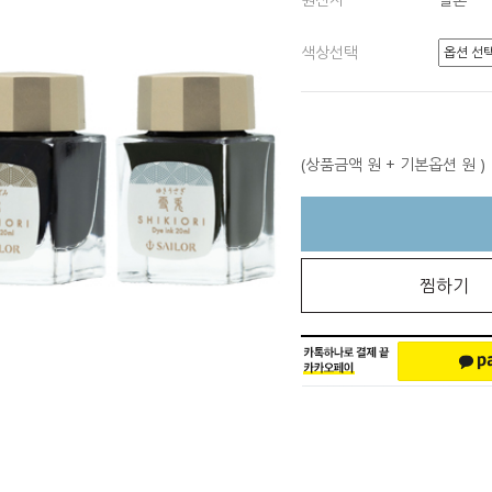
색상선택
(상품금액
원 + 기본옵션
원 )
찜하기