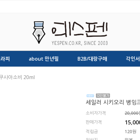
그라피
about 만년필
B2B/대랑구매
각인서
쿠사아소비 20ml
세일러 시키오리 병잉크
소비자가격
20,000
15,0
판매가격
적립금
120원
원산지
일본