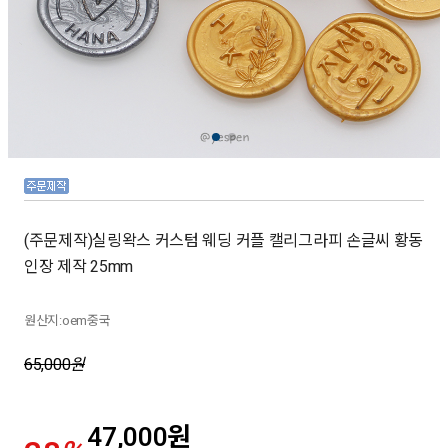
(주문제작)실링왁스 커스텀 웨딩 커플 캘리그라피 손글씨 황동
인장 제작 25mm
원산지:oem중국
65,000
원
47,000
원