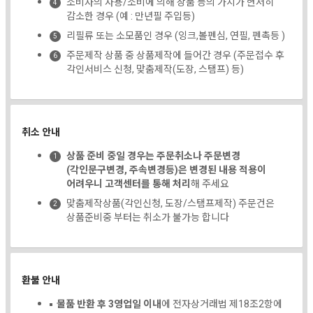
소비자의 사용/소비에 의해 상품 등의 가치가 현저히
감소한 경우 (예 : 만년필 주입등)
리필류 또는 소모품인 경우 (잉크,볼펜심, 연필, 펜촉등 )
주문제작 상품 중 상품제작에 들어간 경우 (주문접수 후
각인서비스 신청, 맞춤제작(도장, 스탬프) 등)
취소 안내
상품 준비 중일 경우는 주문취소나 주문변경
(각인문구변경, 주속변경등)은 변경된 내용 적용이
어려우니 고객센터를 통해 처리
해 주세요
맞춤제작상품(각인신청, 도장/스탬프제작) 주문건은
상품준비중 부터는 취소가 불가능 합니다
환불 안내
물품 반환 후 3영업일 이내
에 전자상거래법 제18조2항에