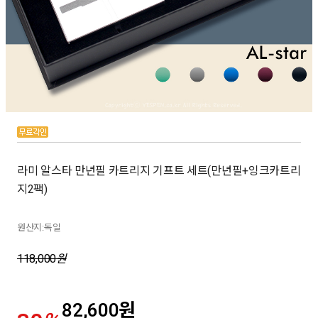
라미 알스타 만년필 카트리지 기프트 세트(만년필+잉크카트리
지2팩)
원산지:독일
118,000
원
82,600
원