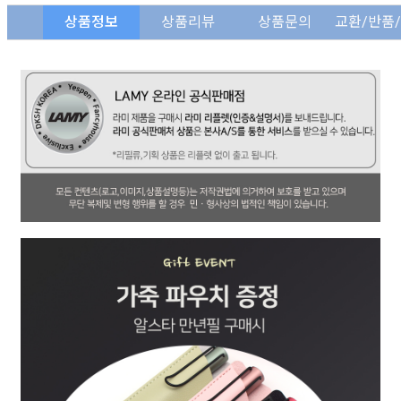
상품정보
상품리뷰
상품문의
교환/반품