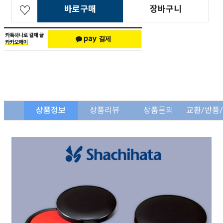
바로구매
장바구니
상품정보
상품리뷰
상품문의
교환/반품