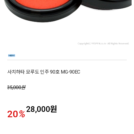
사치하타 모루도 인주 90호 MG-90EC
35,000
원
28,000
원
20
%