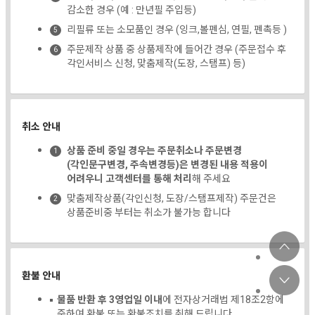
감소한 경우 (예 : 만년필 주입등)
리필류 또는 소모품인 경우 (잉크,볼펜심, 연필, 펜촉등 )
주문제작 상품 중 상품제작에 들어간 경우 (주문접수 후
각인서비스 신청, 맞춤제작(도장, 스탬프) 등)
취소 안내
상품 준비 중일 경우는 주문취소나 주문변경
(각인문구변경, 주속변경등)은 변경된 내용 적용이
어려우니 고객센터를 통해 처리
해 주세요
맞춤제작상품(각인신청, 도장/스탬프제작) 주문건은
상품준비중 부터는 취소가 불가능 합니다
환불 안내
물품 반환 후 3영업일 이내
에 전자상거래법 제18조2항에
준하여 환불 또는 환불조치를 취해 드립니다.