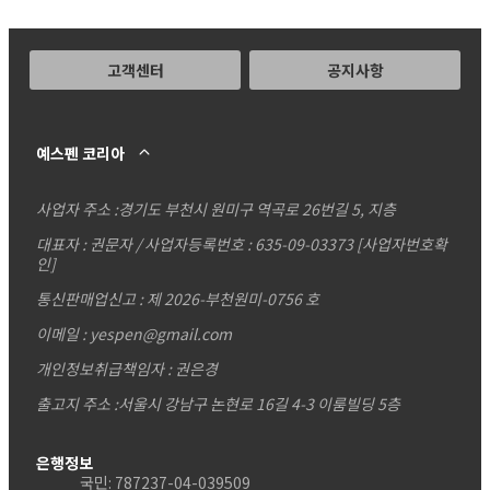
고객센터
공지사항
예스펜 코리아
사업자 주소 :
경기도 부천시 원미구 역곡로 26번길 5, 지층
대표자 : 권문자 / 사업자등록번호 : 635-09-03373
[사업자번호확
인]
통신판매업신고 : 제 2026-부천원미-0756 호
이메일 : yespen@gmail.com
개인정보취급책임자 : 권은경
출고지 주소 :서울시 강남구 논현로 16길 4-3 이룸빌딩 5층
은행정보
국민: 787237-04-039509