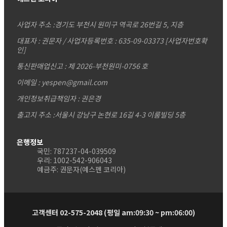
사업자 주소 :
경기도 부천시 원미구 역곡로 26번길 5, 지층
대표자 : 권문자 / 사업자등록번호 : 635-09-03373
[사업자번호확
인]
통신판매업신고 : 제 2026-부천원미-0756 호
이메일 : yespen@gmail.com
개인정보취급책임자 : 권은경
출고지 주소 :서울시 강남구 논현로 16길 4-3 이룸빌딩 5층
은행정보
국민: 787237-04-039509
우리: 1002-542-906043
예금주: 권문자(예스펜 코리아)
고객센터 02-575-2048 (평일 am:09:30 ~ pm:06:00)