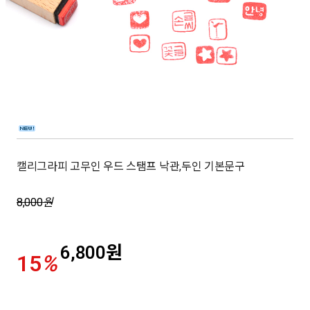
캘리그라피 고무인 우드 스탬프 낙관,두인 기본문구
8,000
원
6,800
원
15
%