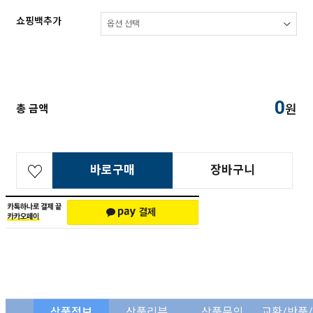
쇼핑백추가
0
원
총 금액
바로구매
장바구니
상품정보
상품리뷰
상품문의
교환/반품