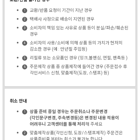
교환/반품 요청이 기간이 지난 경우
택배사 사정으로 배송이 지연된 경우
소비자의 책임 있는 사유로 상품 등이 분실/파손/훼손된
경우
소비자의 사용/소비에 의해 상품 등의 가치가 현저히
감소한 경우 (예 : 만년필 주입등)
리필류 또는 소모품인 경우 (잉크,볼펜심, 연필, 펜촉등 )
주문제작 상품 중 상품제작에 들어간 경우 (주문접수 후
각인서비스 신청, 맞춤제작(도장, 스탬프) 등)
취소 안내
상품 준비 중일 경우는 주문취소나 주문변경
(각인문구변경, 주속변경등)은 변경된 내용 적용이
어려우니 고객센터를 통해 처리
해 주세요
맞춤제작상품(각인신청, 도장/스탬프제작) 주문건은
상품준비중 부터는 취소가 불가능 합니다