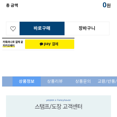
0
원
총 금액
바로구매
장바구니
상품정보
상품리뷰
상품문의
교환/반품