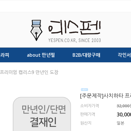
그라피
about 만년필
B2B/대랑구매
각인서
 프리미엄 캡리스9 만년인 도장
[주문제작]사치하타 프
소비자가격
32,000
30,0
판매가격
원산지
일본