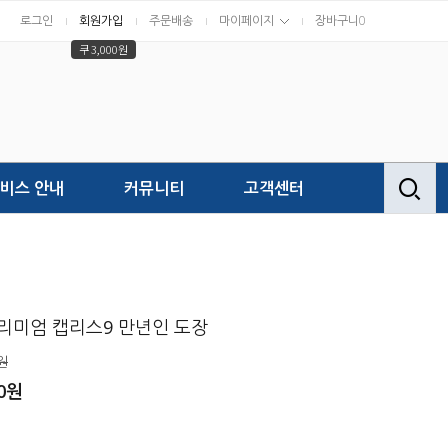
로그인
회원가입
주문배송
마이페이지
장바구니
0
쿠 3,000원
비스 안내
커뮤니티
고객센터
리미엄 캡리스9 만년인 도장
원
00원