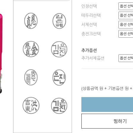
인장선택
테두리선택
서체선택
충전크선택
추가옵션
추가서체옵션
(상품금액
원 + 기본옵션
원 
찜하기