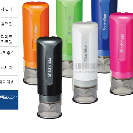
세일러
블랙윙
피에르
가르뎅
브라우스
로디아
제이허빈
탬프/도장